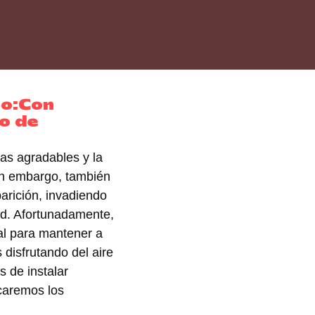
co:Con
o de
as agradables y la
 Sin embargo, también
arición, invadiendo
ad. Afortunadamente,
al para mantener a
 disfrutando del aire
s de instalar
caremos los