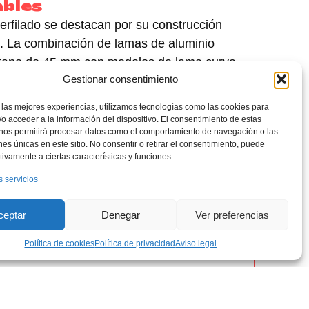
ables
erfilado se destacan por su construcción
e. La combinación de lamas de aluminio
etano
de
45 mm
con modelos de
lama curva
Gestionar consentimiento
mm y 45 mm
, ofrecen una solución integral
o.
 las mejores experiencias, utilizamos tecnologías como las cookies para
o acceder a la información del dispositivo. El consentimiento de estas
 nos permitirá procesar datos como el comportamiento de navegación o las
ones únicas en este sitio. No consentir o retirar el consentimiento, puede
ada
tivamente a ciertas características y funciones.
s lamas de aluminio perfilado rellenas de
s servicios
sistencia excepcional a las altas
n un aislamiento eficiente. Esta
ceptar
Denegar
Ver preferencias
abilidad de las persianas frente a las
s hace ideales para el exterior.
Política de cookies
Política de privacidad
Aviso legal
ma curva
y
plana
para personalizar el