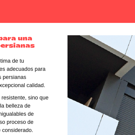
para una
persianas
ptima de tu
ales adecuados para
s persianas
excepcional calidad.
 resistente, sino que
la belleza de
inigualables de
oso proceso de
e considerado.