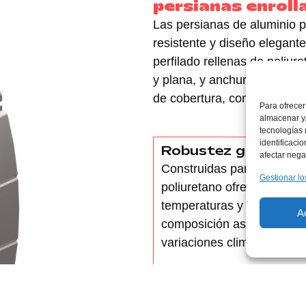
persianas enroll
Las persianas de aluminio p
resistente y diseño elegant
perfilado
rellenas de poliur
y plana
, y anchuras de
39 
de cobertura, confort y estil
Para ofrecer
almacenar y/
tecnologías
identificaci
Robustez garantiz
afectar nega
Construidas para durar, la
Gestionar lo
poliuretano ofrecen una re
temperaturas y proporciona
A
composición asegura la dur
variaciones climáticas y la
Estilo a tu medida
Elige entre modelos de
la