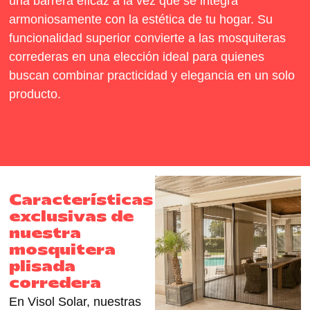
una barrera eficaz a la vez que se integra
armoniosamente con la estética de tu hogar. Su
funcionalidad superior convierte a las mosquiteras
correderas en una elección ideal para quienes
buscan combinar practicidad y elegancia en un solo
producto.
Características
exclusivas de
nuestra
mosquitera
plisada
corredera
En Visol Solar, nuestras