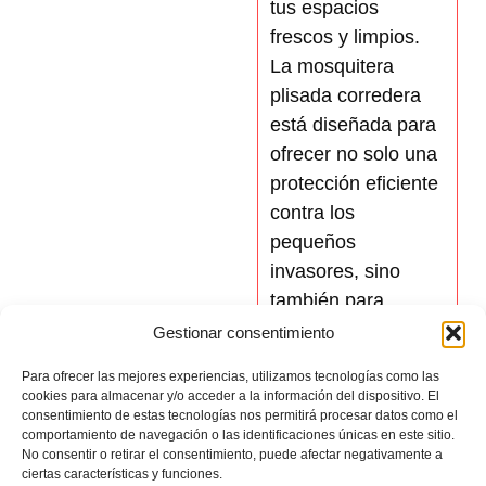
tus espacios
frescos y limpios.
La mosquitera
plisada corredera
está diseñada para
ofrecer no solo una
protección eficiente
contra los
pequeños
invasores, sino
también para
garantizar una
Gestionar consentimiento
circulación de aire
Para ofrecer las mejores experiencias, utilizamos tecnologías como las
adecuada. Se
cookies para almacenar y/o acceder a la información del dispositivo. El
pliegan hacia
consentimiento de estas tecnologías nos permitirá procesar datos como el
comportamiento de navegación o las identificaciones únicas en este sitio.
cualquier lado,
No consentir o retirar el consentimiento, puede afectar negativamente a
aseguradas por
ciertas características y funciones.