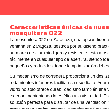
Características únicas de nue
mosquitera 022
La mosquitera 022 en Zaragoza, una opción líder 
ventana en Zaragoza, destaca por su
diseño práct
un marco de aluminio ligero y resistente, esta mos
fácilmente en cualquier tipo de abertura
, siendo id
pequeños y reducidos donde la optimización del es
Su mecanismo de
corredera
proporciona un desliz
rodamientos inferiores facilitan su uso diario. Ademá
vidrio no solo ofrece durabilidad sino también una v
exterior, manteniendo la estética y la visibilidad. 
solución perfecta para disfrutar de una ventilación 
preocuparse por los insectos, combinando funciona