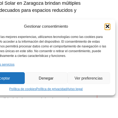
l Solar en Zaragoza brindan múltiples
 adecuados
para espacios reducidos
y
Gestionar consentimiento
 las mejores experiencias, utilizamos tecnologías como las cookies para
lidad
o acceder a la información del dispositivo. El consentimiento de estas
 nos permitirá procesar datos como el comportamiento de navegación o las
ona una
barrera efectiva contra insectos
y
ones únicas en este sitio. No consentir o retirar el consentimiento, puede
pacios frescos y limpios. Su
resistencia
y
tivamente a ciertas características y funciones.
 para hogares y negocios en Zaragoza,
s servicios
ón de larga duración sin necesidad de
ceptar
Denegar
Ver preferencias
Política de cookies
Política de privacidad
Aviso legal
uncional
calidad de los materiales
hacen de esta
 perfecto para cualquier estilo de hogar o
cia y funcionalidad a espacios pequeños sin