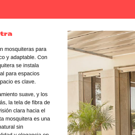
stra
en mosquiteras para
ico y adaptable
. Con
quitera
se instala
eal para espacios
pacio es clave.
amiento suave, y los
s, la tela de fibra de
isión clara hacia el
Esta mosquitera es una
natural sin
lidad y elegancia en