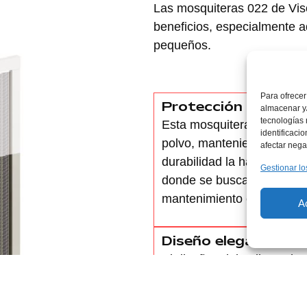
Las mosquiteras 022 de Viso
beneficios, especialmente
pequeños
.
Para ofrecer
Protección y durabi
almacenar y/
tecnologías
Esta mosquitera proporci
identificaci
polvo
, manteniendo tus es
afectar nega
durabilidad
la hacen ideal
Gestionar lo
donde se busca una soluci
mantenimiento constante.
A
Diseño elegante y f
El diseño minimalista y la
mosquitera un complemento
negocio, aportando elegan