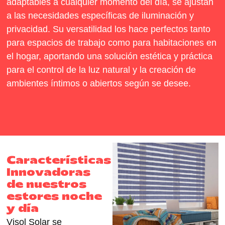
adaptables a cualquier momento del día, se ajustan
a las necesidades específicas de iluminación y
privacidad. Su versatilidad los hace perfectos tanto
para espacios de trabajo como para habitaciones en
el hogar, aportando una solución estética y práctica
para el control de la luz natural y la creación de
ambientes íntimos o abiertos según se desee.
Características
Innovadoras
de nuestros
estores noche
y día
Visol Solar se