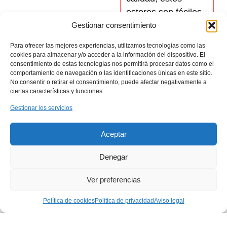
estores son
fáciles
de
operar
y
Gestionar consentimiento
mantener
,
Para ofrecer las mejores experiencias, utilizamos tecnologías como las
garantizando
cookies para almacenar y/o acceder a la información del dispositivo. El
consentimiento de estas tecnologías nos permitirá procesar datos como el
durabilidad y
comportamiento de navegación o las identificaciones únicas en este sitio.
resistencia
No consentir o retirar el consentimiento, puede afectar negativamente a
ciertas características y funciones.
Gestionar los servicios
Aceptar
Denegar
Ver preferencias
Política de cookies
Política de privacidad
Aviso legal