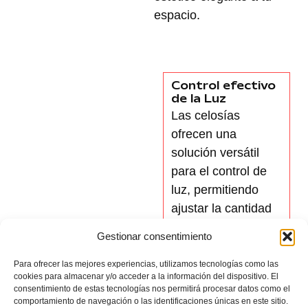
espacio.
Control efectivo
de la Luz
Las celosías
ofrecen una
solución versátil
para el control de
luz, permitiendo
ajustar la cantidad
de luz
natural
que
Gestionar consentimiento
entra en tus
espacios, lo que es
Para ofrecer las mejores experiencias, utilizamos tecnologías como las
cookies para almacenar y/o acceder a la información del dispositivo. El
esencial tanto para
consentimiento de estas tecnologías nos permitirá procesar datos como el
hogares como para
comportamiento de navegación o las identificaciones únicas en este sitio.