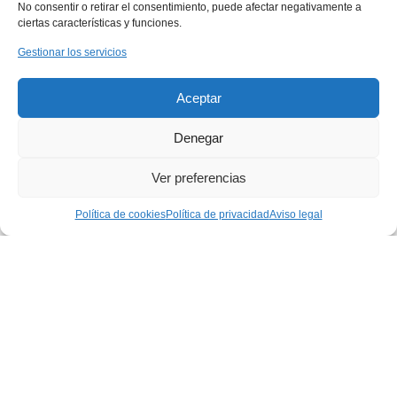
No consentir o retirar el consentimiento, puede afectar negativamente a
oficinas.
ciertas características y funciones.
Gestionar los servicios
Diseño atractivo
y versátil
Aceptar
Con un
diseño
atractivo
y una
Denegar
amplia gama de
estilos, las
celosías
Ver preferencias
en Zaragoza
se
Política de cookies
Política de privacidad
Aviso legal
adaptan a cualquier
preferencia
estética, desde lo
clásico hasta lo
contemporáneo.
Celosías
duraderas