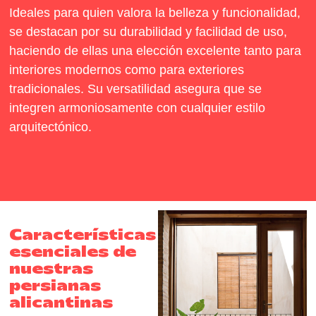
Ideales para quien valora la belleza y funcionalidad,
se destacan por su durabilidad y facilidad de uso,
haciendo de ellas una elección excelente tanto para
interiores modernos como para exteriores
tradicionales. Su versatilidad asegura que se
integren armoniosamente con cualquier estilo
arquitectónico.
Características
esenciales de
nuestras
persianas
alicantinas