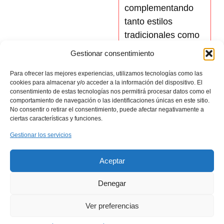
complementando
tanto estilos
tradicionales como
modernos, y
Gestionar consentimiento
creando una
Para ofrecer las mejores experiencias, utilizamos tecnologías como las
armonía visual
cookies para almacenar y/o acceder a la información del dispositivo. El
única que realza el
consentimiento de estas tecnologías nos permitirá procesar datos como el
comportamiento de navegación o las identificaciones únicas en este sitio.
carácter de
No consentir o retirar el consentimiento, puede afectar negativamente a
cualquier espacio.
ciertas características y funciones.
Elige entre nuestros
Gestionar los servicios
acabado en
PVC
o
madera
.
Aceptar
Denegar
Control de luz y
privacidad
Ver preferencias
Permiten
ajustar la
cantidad de luz