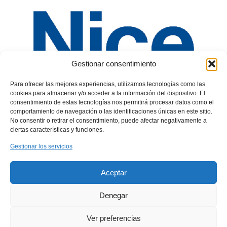
Gestionar consentimiento
Para ofrecer las mejores experiencias, utilizamos tecnologías como las
cookies para almacenar y/o acceder a la información del dispositivo. El
consentimiento de estas tecnologías nos permitirá procesar datos como el
comportamiento de navegación o las identificaciones únicas en este sitio.
No consentir o retirar el consentimiento, puede afectar negativamente a
Descubre el motor Nice ERA M, la solución ideal para
ciertas características y funciones.
la automatización avanzada de tus persianas.
Gestionar los servicios
Controla con facilidad, eficiencia y seguridad.
Protección Solar Integral con
Aceptar
Estores y Persianas
Denegar
Enrollables
Ver preferencias