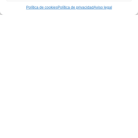
Política de cookies
Política de privacidad
Aviso legal
Combina estores enrollables, persianas enrollables
de aluminio y PVC con automatizaciones para una
protección solar integral que maximiza confort y
eficiencia.